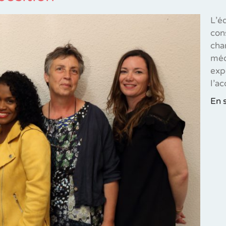
L’é
con
cham
méd
exp
l’a
En 