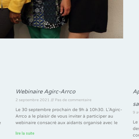
Webinaire Agirc-Arrco
Ap
2 septembre 2021
Pas de commentaire
sa
Le 30 septembre prochain de 9h à 10h30. L’Agirc-
9 a
Arrco a le plaisir de vous inviter à participer au
Le
e
webinaire consacré aux aidants organisé avec le
de
lire la suite
co